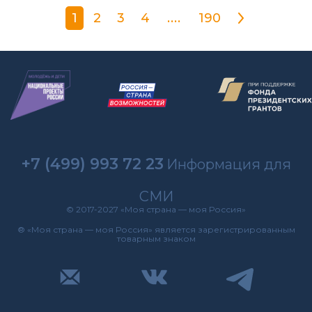
1
2
3
4
....
190
+7 (499) 993 72 23
Информация для
СМИ
© 2017-2027 «Моя страна — моя Россия»
® «Моя страна — моя Россия» является зарегистрированным
товарным знаком