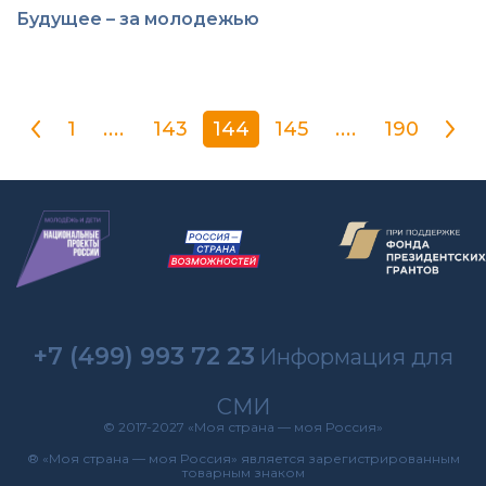
Будущее – за молодежью
1
....
143
144
145
....
190
+7 (499) 993 72 23
Информация для
СМИ
© 2017-2027 «Моя страна — моя Россия»
® «Моя страна — моя Россия» является зарегистрированным
товарным знаком