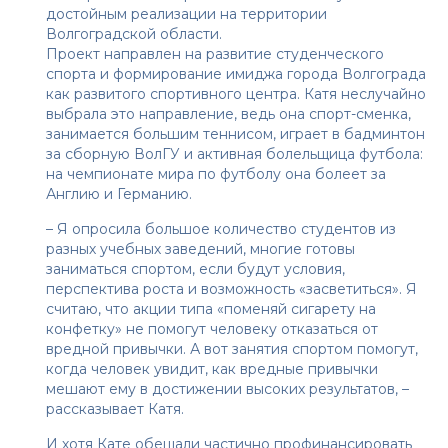
достойным реализации на территории
Волгоградской области.
Проект направлен на развитие студенческого
спорта и формирование имиджа города Волгограда
как развитого спортивного центра. Катя неслучайно
выбрала это направление, ведь она спорт-сменка,
занимается большим теннисом, играет в бадминтон
за сборную ВолГУ и активная болельщица футбола:
на чемпионате мира по футболу она болеет за
Англию и Германию.
– Я опросила большое количество студентов из
разных учебных заведений, многие готовы
заниматься спортом, если будут условия,
перспектива роста и возможность «засветиться». Я
считаю, что акции типа «поменяй сигарету на
конфетку» не помогут человеку отказаться от
вредной привычки. А вот занятия спортом помогут,
когда человек увидит, как вредные привычки
мешают ему в достижении высоких результатов, –
рассказывает Катя.
И хотя Кате обещали частично профинансировать