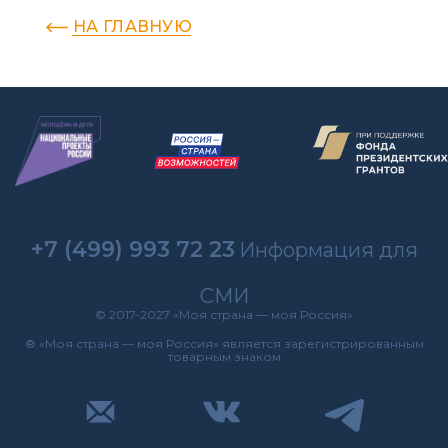
НА ГЛАВНУЮ
+7 (499) 993 72 23
Информация для
СМИ
© 2017-2027 «Моя страна — моя Россия»
® «Моя страна — моя Россия» является зарегистрированным
товарным знаком