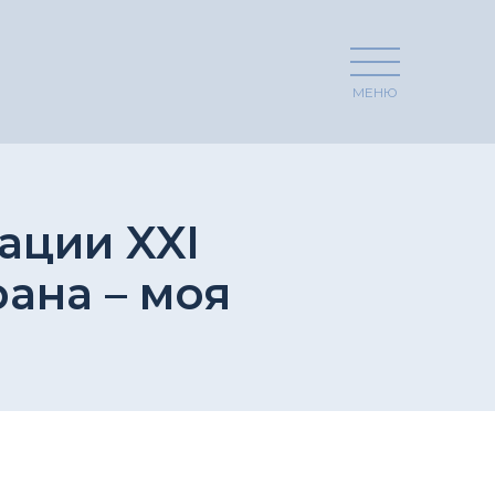
МЕНЮ
ации XXI
ана – моя