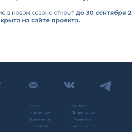
ие в новом сезоне открыт
до 30 сентября 
открыта
на сайте проекта
.
О нас
Контакты
Номинации
Приветствия
Документы
#Развитие
Партнеры
Баллы к ЕГЭ