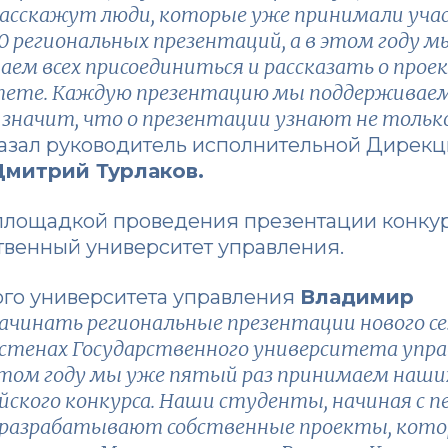
 расскажут люди, которые уже принимали уча
00 региональных презентаций, а в этом году м
аем всех присоединиться и рассказать о прое
итете. Каждую презентацию мы поддерживае
о значит, что о презентации узнают не только 
сказал руководитель исполнительной Дирек
митрий Турлаков.
площадкой проведения презентации конкур
ственный университет управления.
ого университета управления
Владимир
ачинать региональные презентации нового се
 стенах Государственного университета упр
этом году мы уже пятый раз принимаем наших
ского конкурса. Наши студенты, начиная с пе
ия разрабатывают собственные проекты, кот