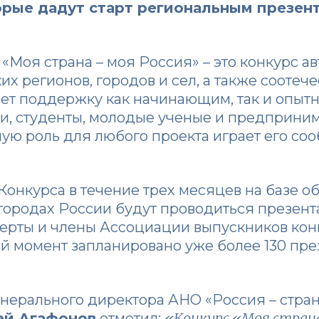
торые дадут старт региональным презен
«Моя страна – моя Россия» – это конкурс а
их регионов, городов и сел, а также соотеч
ает поддержку как начинающим, так и опыт
и, студенты, молодые ученые и предприним
ю роль для любого проекта играет его со
 Конкурса в течение трех месяцев на базе о
городах России будут проводиться презент
ерты и члены Ассоциации выпускников конк
й момент запланировано уже более 130 пре
енерального директора АНО «Россия – стра
«Конкурс «Моя страна
ей Агафонов
отметил: