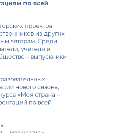
тациям по всей
вторских проектов
ественников из других
ным авторам. Среди
атели, учителя и
общество – выпускники
бразовательных
ации нового сезона,
урса «Моя страна –
зентаций по всей
на
 – моя Россия»