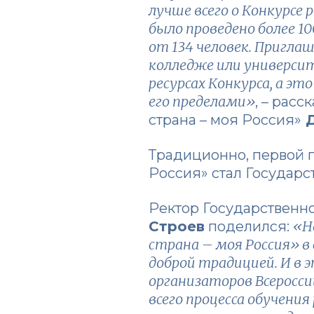
лучше всего о Конкурсе
было проведено более 1
от 134 человек. Приглаш
колледже или универс
ресурсах Конкурса, а эт
его пределами»
, – рас
страна – моя Россия»
Д
Традиционно, первой 
Россия» стал Государ
Ректор Государственн
«Н
Строев
поделился:
страна – моя Россия» в
доброй традицией. И в 
организаторов Всероссий
всего процесса обучен