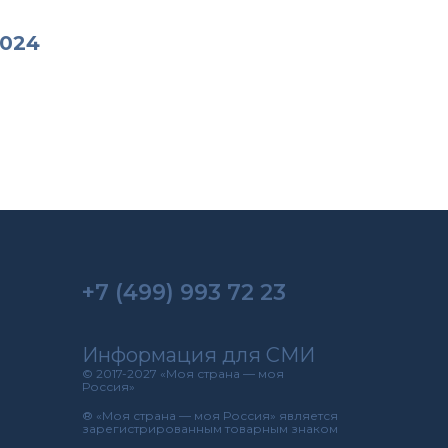
2024
+7 (499) 993 72 23
Информация для СМИ
© 2017-2027 «Моя страна — моя
Россия»
® «Моя страна — моя Россия» является
зарегистрированным товарным знаком