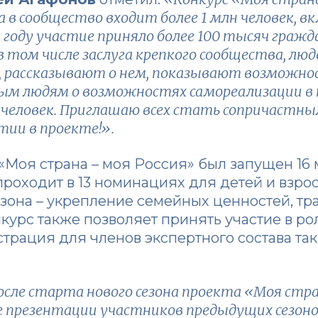
 а в сообщество входит более 1 млн человек, в
3 году участие приняло более 100 тысяч гражд
в том числе заслуга крепкого сообщества, лю
 рассказывают о нем, показывают возможнос
ым людям о возможностях самореализации в
 человек. Приглашаю всех стать сопричастны
тии в проекте!».
«Моя страна – моя Россия» был запущен 16 
проходит в 13 номинациях для детей и взро
зона – укрепление семейных ценностей, тр
курс также позволяет принять участие в ро
страция для членов экспертного состава та
осле старта нового сезона проекта «Моя стра
е презентации участников предыдущих сезоно