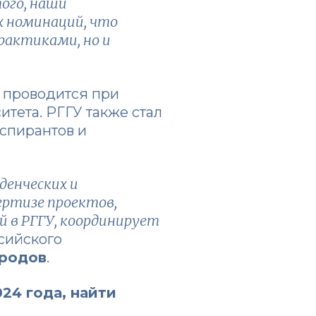
того, наши
х номинаций, что
рактиками, но и
» проводится при
тета. РГГУ также стал
спирантов и
денческих и
ертизе проектов,
й в РГГУ, координирует
ссийского
ородов
.
24 года, найти