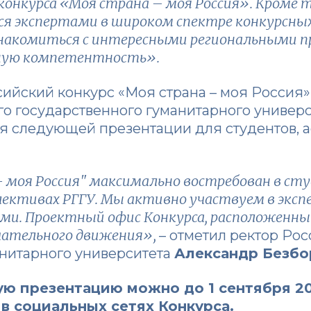
конкурса «Моя страна – моя Россия». Кроме 
я экспертами в широком спектре конкурсны
знакомиться с интересными региональными п
ную компетентность».
ийский конкурс «Моя страна – моя Россия
 государственного гуманитарного универси
 следующей презентации для студентов, а
 моя Россия" максимально востребован в сту
лективах РГГУ. Мы активно участвуем в эксп
ми. Проектный офис Конкурса, расположенны
ечательного движения»,
– отметил ректор Ро
анитарного университета
Александр Безб
ю презентацию можно до 1 сентября 20
 в
социальных сетях
Конкурса.