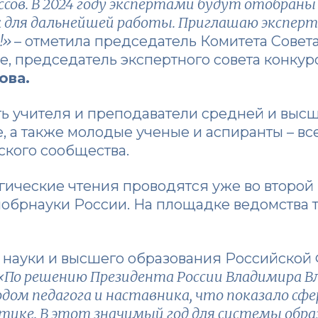
сов. В 2024 году экспертами будут отобраны
 для дальнейшей работы. Приглашаю эксперто
!»
– отметила председатель Комитета Совет
е, председатель экспертного совета конкур
ова.
ть учителя и преподаватели средней и выс
е, а также молодые ученые и аспиранты – в
ского сообщества.
ические чтения проводятся уже во второй 
нобрнауки России. На площадке ведомства 
 науки и высшего образования Российско
«По решению Президента России Владимира 
Годом педагога и наставника, что показало с
тике. В этот значимый год для системы образ