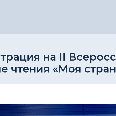
трация на II Всерос
е чтения «Моя стран