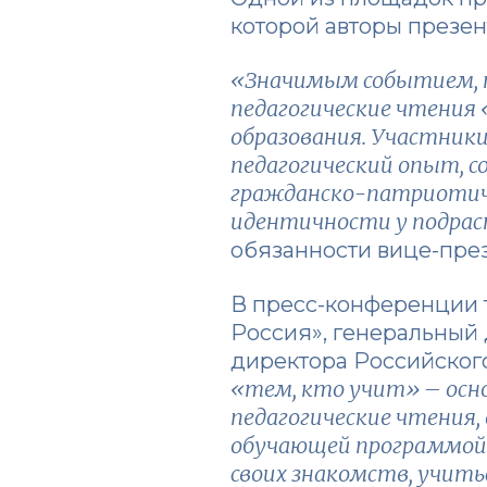
которой авторы презе
«Значимым событием, п
педагогические чтения 
образования. Участник
педагогический опыт, с
гражданско-патриотиче
идентичности у подрас
обязанности вице-пр
В пресс-конференции т
Россия», генеральный 
директора Российског
«тем, кто учит» – осно
педагогические чтения,
обучающей программой:
своих знакомств, учить