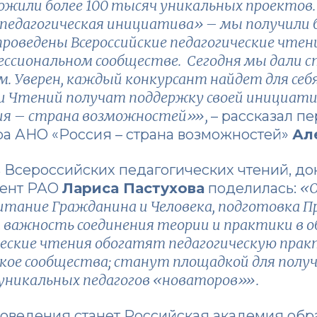
ожили более 100 тысяч уникальных проектов.
едагогическая инициатива» – мы получили б
проведены Всероссийские педагогические чтен
ссиональном сообществе. Сегодня мы дали ст
. Уверен, каждый конкурсант найдет для се
и Чтений получат поддержку своей инициатив
ия – страна возможностей»»,
– рассказал п
ра АНО «Россия – страна возможностей»
Ал
 Всероссийских педагогических чтений, до
«О
дент РАО
Лариса Пастухова
поделилась:
итание Гражданина и Человека, подготовка П
т важность соединения теории и практики в о
ческие чтения обогатят педагогическую практ
кое сообщества; станут площадкой для получ
 уникальных педагогов «новаторов»».
оведения станет Российская академия обр