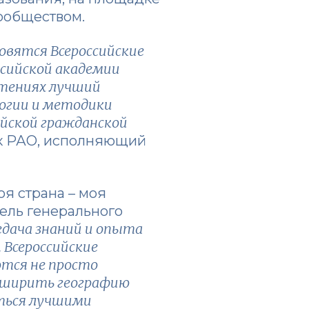
сообществом.
вятся Всероссийские
ссийской академии
чтениях лучший
логии и методики
йской гражданской
к РАО, исполняющий
я страна – моя
ель генерального
едача знаний и опыта
 Всероссийские
ются не просто
асширить географию
иться лучшими