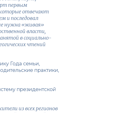
арт первым
, которые отвечают
ем и последовал
ане нужна «живая»
рственной власти,
занятой в социально-
агогических чтений
ику Года семьи,
родительские практики,
систему президентской
жители из всех регионов