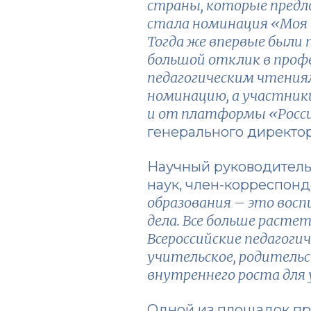
страны, которые предл
стала номинация «Моя п
Тогда же впервые были 
большой отклик в профе
педагогическим чтениям
номинацию, а участник
и от платформы «Росс
генерального директо
Научный руководитель
наук, член-корреспон
образования – это восп
дела. Все больше расте
Всероссийские педагоги
учительское, родительс
внутреннего роста для
Одной из площадок пр