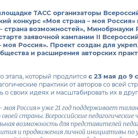
 площадке ТАСС организаторы Всеросси
ский конкурс
«Моя страна – моя Россия»
– страна возможностей»
, Минобрнауки 
старте заявочной кампании II Всеросси
– моя Россия». Проект создан для укре
бщества и расширения авторских практ
о этапа, который продлится
с 23 мая до 9
огические практики от авторов со всей стр
ь о своих идеях и масштабировать их в дру
– моя Россия» уже 21 год поддерживает тала
воей страны. Всероссийские педагогические 
ьная возможность для представителей педаго
вития и продвижения личной инициативы по