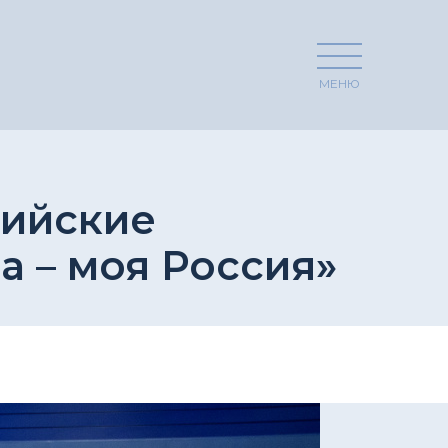
МЕНЮ
сийские
а – моя Россия»