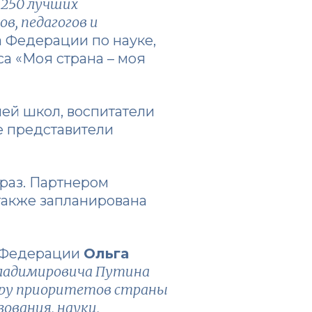
 250 лучших
в, педагогов и
а Федерации по науке,
са «Моя страна – моя
шей школ, воспитатели
се представители
раз. Партнером
также запланирована
й Федерации
Ольга
Владимировича Путина
феру приоритетов страны
ования, науки,