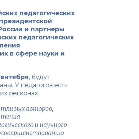
йских педагогических
президентской
России и партнеры
йских педагогических
пления
ик в сфере науки и
 сентября
, будут
аны. У педагогов есть
гих регионах.
нтливых авторов,
чтения –
гического и научного
 усовершенствованию