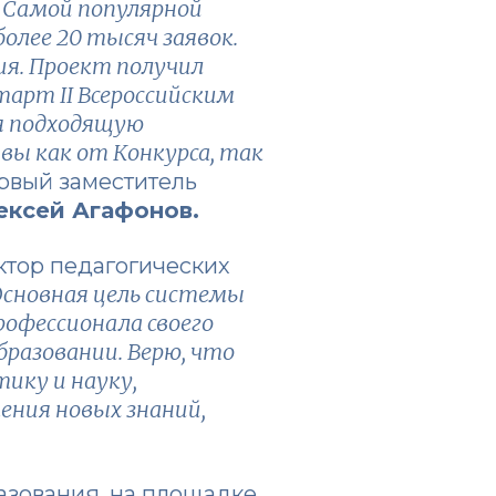
 Самой популярной
олее 20 тысяч заявок.
ия. Проект получил
арт II Всероссийским
бя подходящую
ы как от Конкурса, так
ервый заместитель
ексей Агафонов.
ктор педагогических
сновная цель системы
рофессионала своего
бразовании. Верю, что
ику и науку,
ения новых знаний,
азования, на площадке