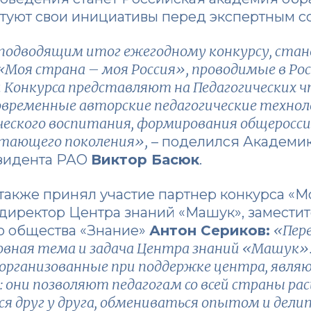
нтуют свои инициативы перед экспертным 
одводящим итог ежегодному конкурсу, стано
«Моя страна – моя Россия», проводимые в Ро
и Конкурса представляют на Педагогических 
овременные авторские педагогические техно
ского воспитания, формирования общеросси
тающего поколения»,
– поделился Академи
езидента РАО
Виктор Басюк
.
акже принял участие партнер конкурса «Мо
директор Центра знаний «Машук», заместит
«Пер
о общества «Знание»
Антон Сериков:
вная тема и задача Центра знаний «Машук».
 организованные при поддержке центра, явля
 они позволяют педагогам со всей страны р
ся друг у друга, обмениваться опытом и дел