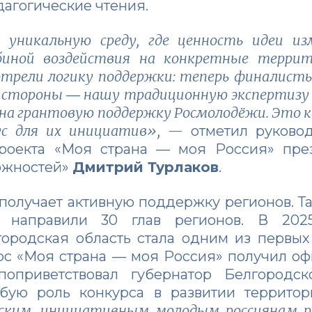
дагогические чтения.
 уникальную среду, где ценность идеи из
биной воздействия на конкретные терри
отрели логику поддержки: теперь финалист
й стороны
нашу традиционную экспертизу в
—
на грантовую поддержку Росмолодёжи. Это 
рус для их инициатив», —
отметил
руково
роекта «Моя страна — моя Россия» пре
можностей»
Дмитрий Турлаков
.
олучает активную поддержку регионов. Так
 направили 30 глав регионов. В 202
ородская область стала одним из первых
рс «Моя страна — моя Россия» получил о
 поприветствовал губернатор Белгород
обую роль конкурса в развитии террито
ским, инициативным молодым россиянам р