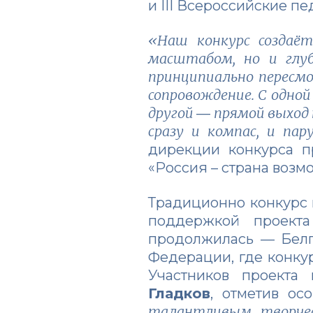
и III Всероссийские пе
«Наш конкурс создаёт
масштабом, но и глу
принципиально пересм
сопровождение. С одно
другой
прямой выход 
—
сразу и компас, и па
дирекции конкурса п
«Россия – страна воз
Традиционно конкурс п
поддержкой проекта
продолжилась — Белг
Федерации, где конку
Участников проекта
Гладков
, отметив ос
талантливым, творче