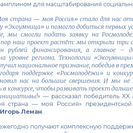
трамплином для масштабирования социальн
Моя страна
моя Россия» стало для нас от
—
у «Экоумница» и помогло добиться первых ус
се, мы смогли подать заявку на Росмолод
 пор наш проект растёт: мы открыли три с
н рублей финансирования, а главное – д
на уровне региона. Технологии «Экоумниц
олучил национальное признание, победив в пр
годаря поддержке «Росмолодёжи» и конку
новил нас на большие свершения. И мы не 
 в конкурсе, чтобы развивать проект дальше
 инициативы!
» — рассказал победитель XX 
оя страна — моя Россия» президентской
Игорь
Леман
.
 ежегодно получают комплексную поддерж