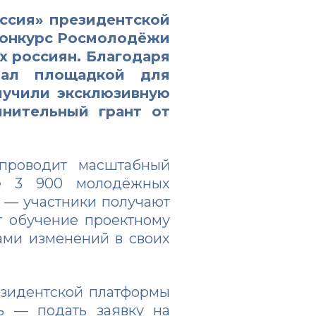
ссия»
президентской
конкурс Росмолодёжи
 россиян. Благодаря
тал площадкой для
лучили эксклюзивную
нительный грант от
 проводит масштабный
ее 3 900 молодёжных
а — участники получают
т обучение проектному
ами изменений в своих
езидентской платформы
ь — подать заявку на