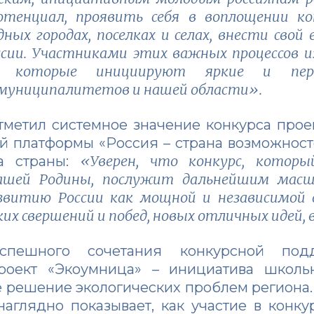
отенциал, проявить себя в воплощении к
ных городах, поселках и селах, внести свой
ссии. Участниками этих важных процессов и
ы, которые инициируют яркие и перс
муниципалитетов и нашей области».
отметил системное значение конкурса про
й платформы «Россия – страна возможнос
«Уверен, что конкурс, котор
ла страны:
нашей Родины, послужит дальнейшим мас
азвитию России как мощной и независимой
их свершений и побед, новых отличных идей, 
пешного сочетания конкурсной под
роект «Экоумница» – инициатива школьн
 решение экологических проблем региона. 
 наглядно показывает, как участие в конк