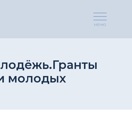
МЕНЮ
олодёжь.Гранты
и молодых