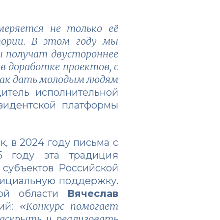
меряется не только её
тории. В этом году мы
ы получат двустороннее
 доработке проектов, с
как дать молодым людям
дитель исполнительной
зидентской платформы
, в 2024 году письма с
5 году эта традиция
 субъектов Российской
фициальную поддержку.
ской области
Вячеслав
«Конкурс помогает
рий:
аскрыть и реализовать