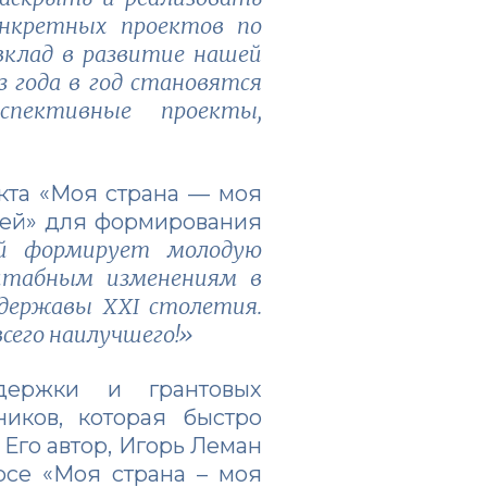
онкретных проектов по
 вклад в развитие нашей
з года в год становятся
пективные проекты,
екта «Моя страна — моя
тей» для формирования
ый формирует молодую
штабным изменениям в
 державы XXI столетия.
всего наилучшего!»
держки и грантовых
иков, которая быстро
Его автор, Игорь Леман
урсе «Моя страна – моя