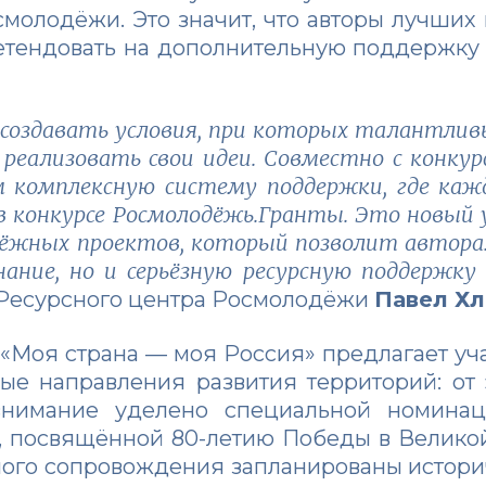
смолодёжи. Это значит, что авторы лучших
ретендовать на дополнительную поддержку
 создавать условия, при которых талантлив
реализовать свои идеи. Совместно с конку
 комплексную систему поддержки, где ка
 конкурсе Росмолодёжь.Гранты. Это новый 
дёжных проектов, который позволит автор
ание, но и серьёзную ресурсную поддержку
 Ресурсного центра Росмолодёжи
Павел Хл
 «Моя страна —
моя Россия» предлагает уч
ые направления развития территорий: от
 внимание уделено специальной номина
, посвящённой 80-летию Победы в Великой
ного сопровождения запланированы истори