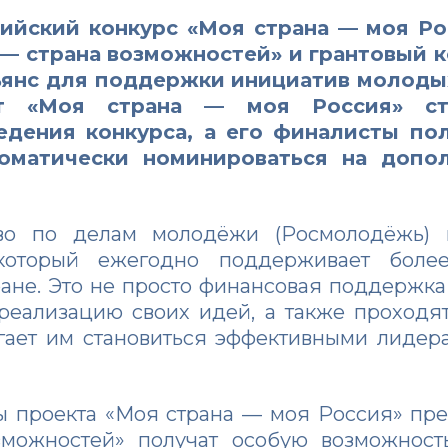
сийский конкурс
«Моя страна — моя Ро
 — страна возможностей»
и грантовый 
янс для поддержки инициатив молодых
кт «Моя страна — моя Россия» с
едения конкурса, а его финалисты по
оматически номинироваться на допол
тво по делам молодёжи (Росмолодёжь)
 который ежегодно поддерживает бол
ране. Это не просто финансовая поддержк
 реализацию своих идей, а также проходя
гает им становиться эффективными лидер
ы проекта «Моя страна — моя Россия» пр
зможностей» получат особую возможност