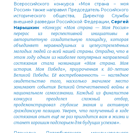
Всероссийского конкурса «Моя страна – моя
Россия» также направил Председатель Российского
исторического общества, Директор Службы
внешней разведки Российской Федерации,
Сергей
Нарышкин
:
«Конкурс «Моя страна — Моя Россия»
перерос из перспективной инициативы в
авторитетную созидательную площадку, которая
объединяет неравнодушных и целеустремлённых
молодых людей со всей нашей страны. Отрадно, что в
этом году одним из наиболее популярных направлений
состязания стала номинация «Моя страна. Моя
история. Моя Победа», приуроченная к 80-летию
Великой Победы. Её востребованность — наглядное
свидетельство того, насколько значимое место
занимают события Великой Отечественной войны в
национальном самосознании. Каждый из финалистов
конкурса преодолел сложный отбор,
продемонстрировал глубокие знания и активную
гражданскую позицию. Уверен, что полученный в ходе
состязания опыт ещё не раз пригодится вам в жизни и
станет хорошим подспорьем для будущих успехов».
Площадка Петербургского международного