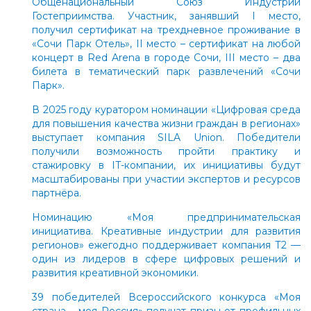
Общенациональный Союз Индустрии
Гостеприимства. Участник, занявший I место,
получил сертификат на трехдневное проживание в
«Сочи Парк Отель», II место – сертификат на любой
концерт в Red Arena в городе Сочи, III место – два
билета в тематический парк развлечений «Сочи
Парк».
В 2025 году куратором номинации «Цифровая среда
для повышения качества жизни граждан в регионах»
выступает компания SILA Union. Победители
получили возможность пройти практику и
стажировку в IT-компании, их инициативы будут
масштабированы при участии экспертов и ресурсов
партнёра.
Номинацию «Моя предпринимательская
инициатива. Креативные индустрии для развития
регионов» ежегодно поддерживает компания Т2 —
один из лидеров в сфере цифровых решений и
развития креативной экономики.
39 победителей Всероссийского конкурса «Моя
страна – моя Россия» получат призы от профильных