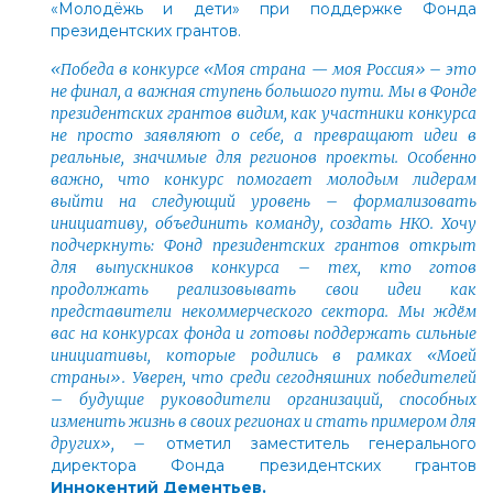
«Молодёжь и дети» при поддержке Фонда
президентских грантов.
«Победа в конкурсе «Моя страна — моя Россия»
–
это
не финал, а важная ступень большого пути. Мы в Фонде
президентских грантов видим, как участники конкурса
не просто заявляют о себе, а превращают идеи в
реальные, значимые для регионов проекты. Особенно
важно, что конкурс помогает молодым лидерам
выйти на следующий уровень
–
формализовать
инициативу, объединить команду, создать НКО. Хочу
подчеркнуть: Фонд президентских грантов открыт
для выпускников конкурса
–
тех, кто готов
продолжать реализовывать свои идеи как
представители некоммерческого сектора. Мы ждём
вас на конкурсах фонда и готовы поддержать сильные
инициативы, которые родились в рамках «Моей
страны». Уверен, что среди сегодняшних победителей
–
будущие руководители организаций, способных
изменить жизнь в своих регионах и стать примером для
других»,
–
отметил заместитель генерального
директора Фонда президентских грантов
Иннокентий Дементьев.