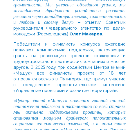
грамотность. Мы уверены: объединяя усилия, мы
закладываем фундамент устойчивого развития
регионов через молодёжную энергию, компетентность
и любовь к своему делу»
, –
отметил Советник
руководителя Федерального агентство по делам
молодежи (Росмолодёжь)
Олег Макаров
.
Победители и финалисты конкурса ежегодно
получают комплексную поддержку, включающую
гранты на реализацию проектов, стажировки и
трудоустройство в партнерских компаниях и многое
другое. В 2025 году при содействии Центра знаний
«Машук» все финалисты проекта от 18 лет
отправятся осенью в Пятигорск, где примут участие
в трёхдневном просветительском интенсиве
«Управление проектами и развитие территорий».
«Центр знаний «Машук» является главной точкой
притяжения педагогов и наставников со всей страны.
Мы активно поддерживаем проекты, которые
становятся мощным драйвером положительных
социально-экономических изменений, и в этом плане
финалисты конкурса «Моя страна – моя Россия»