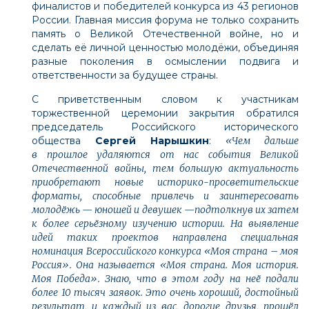
финалистов и победителей конкурса из 43 регионов
России. Главная миссия форума не только сохранить
память о Великой Отечественной войне, но и
сделать её личной ценностью молодёжи, объединяя
разные поколения в осмыслении подвига и
ответственности за будущее страны.
С приветственным словом к участникам
торжественной церемонии закрытия обратился
председатель Российского исторического
общества
Сергей Нарышкин
:
«Чем дальше
в прошлое удаляются от нас события Великой
Отечественной войны, тем большую актуальность
приобретают новые историко-просветительские
форматы, способные привлечь и заинтересовать
молодёжь — юношей и девушек —подтолкнув их затем
к более серьёзному изучению истории. На выявление
идей таких проектов направлена специальная
номинация Всероссийского конкурса «Моя страна – моя
Россия». Она называется «Моя страна. Моя история.
Моя Победа». Знаю, что в этом году на неё подали
более 10 тысяч заявок. Это очень хороший, достойный
результат, и каждый из вас, дорогие друзья, прошёл