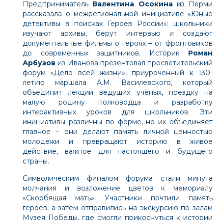
Предприниматель
Валентина Осокина
из Перми
рассказала о межрегиональной инициативе «Юные
детективы в поисках Героев России»: школьники
изучают архивы, берут интервью и создают
документальные фильмы о героях – от фронтовиков
до современных защитников. Историк
Роман
Арбузов
из Иванова презентовал просветительский
форум «Дело всей жизни», приуроченный к 130-
летию маршала А.М. Василевского, который
объединит лекции ведущих учёных, поездку на
малую родину полководца и разработку
интерактивных уроков для школьников. Эти
инициативы различны по форме, но их объединяет
главное – они делают память личной ценностью
молодёжи и превращают историю в живое
действие, важное для настоящего и будущего
страны.
Символическим финалом форума стали минута
молчания и возложение цветов к мемориалу
«Скорбящая мать». Участники почтили память
героев, а затем отправились на экскурсию по залам
Музея Победы, где смогли прикоснуться к истории