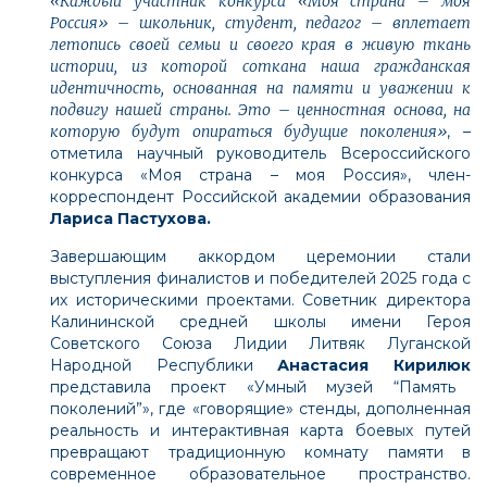
«Каждый участник конкурса «Моя страна – моя
Россия» – школьник, студент, педагог – вплетает
летопись своей семьи и своего края в живую ткань
истории, из которой соткана наша гражданская
идентичность, основанная на памяти и уважении к
подвигу нашей страны. Это – ценностная основа, на
которую будут опираться будущие поколения»
, –
отметила научный руководитель Всероссийского
конкурса «Моя страна – моя Россия», член-
корреспондент Российской академии образования
Лариса Пастухова.
Завершающим аккордом церемонии стали
выступления финалистов и победителей 2025 года с
их историческими проектами. Советник директора
Калининской средней школы имени Героя
Советского Союза Лидии Литвяк Луганской
Народной Республики
Анастасия Кирилюк
представила проект «Умный музей “Память
поколений”», где «говорящие» стенды, дополненная
реальность и интерактивная карта боевых путей
превращают традиционную комнату памяти в
современное образовательное пространство.