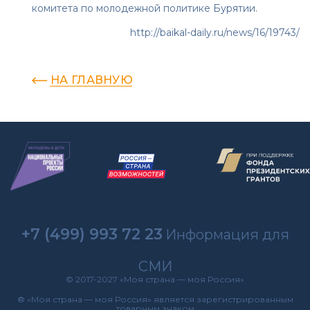
комитета по молодежной политике Бурятии.
http://baikal-daily.ru/news/16/19743/
НА ГЛАВНУЮ
+7 (499) 993 72 23
Информация для
СМИ
© 2017-2027 «Моя страна — моя Россия»
® «Моя страна — моя Россия» является зарегистрированным
товарным знаком