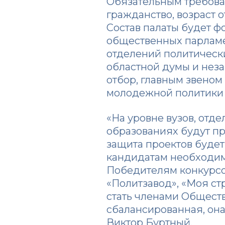
Обязательным требова
гражданство, возраст 
Состав палаты будет ф
общественных парламен
отделений политическ
областной думы и нез
отбор, главным звеном
молодежной политики 
«На уровне вузов, отд
образованиях будут п
защита проектов будет
кандидатам необходим
Победителям конкурсов
«Политзавод», «Моя с
стать членами Общест
сбалансированная, она
Виктор Буртный.