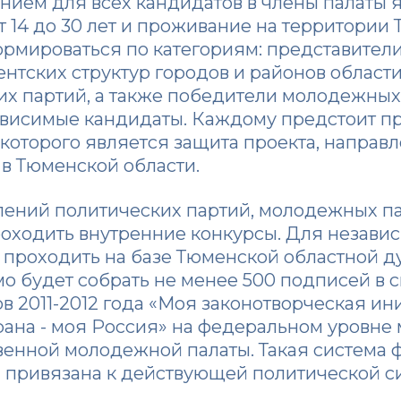
нием для всех кандидатов в члены палаты 
от 14 до 30 лет и проживание на территории
ормироваться по категориям: представител
тских структур городов и районов области
их партий, а также победители молодежны
ависимые кандидаты. Каждому предстоит п
 которого является защита проекта, направл
в Тюменской области.
елений политических партий, молодежных п
роходить внутренние конкурсы. Для незави
 проходить на базе Тюменской областной ду
о будет собрать не менее 500 подписей в 
 2011-2012 года «Моя законотворческая ин
трана - моя Россия» на федеральном уровн
венной молодежной палаты. Такая система 
 привязана к действующей политической сис