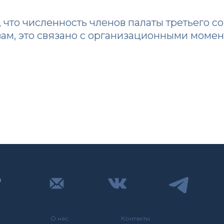
 что численность членов палаты третьего со
овам, это связано с организационными мом
О нас
Контакты