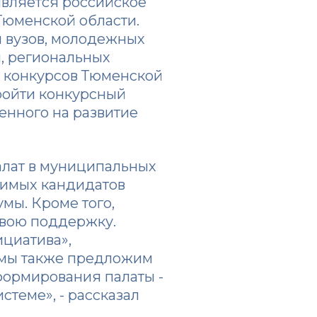
является российское
 Тюменской области.
и вузов, молодежных
, региональных
х конкурсов Тюменской
ройти конкурсный
енного на развитие
алат в муниципальных
симых кандидатов
мы. Кроме того,
свою поддержку.
ициатива»,
е мы также предложим
формирования палаты -
теме», - рассказал