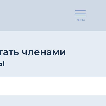
МЕНЮ
тать членами
ы