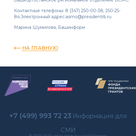
Контактные телефоны: 8 (347) 250-00-38, 250-25-
84.Электронный адрес:asmo@presidentrb.ru
Марина Шумилова,
Башинформ
НА ГЛАВНУЮ
+7 (499) 993 72 23
Информация для
СМИ
© 2017-2027 «Моя страна — моя Россия»