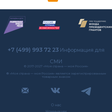
+7 (499) 993 72 23
Информация для
СМИ
© 2017-2027 «Моя страна — моя Россия»
® «Моя страна — моя Россия» является зарегистрированным
товарным знаком
О нас
Номинации