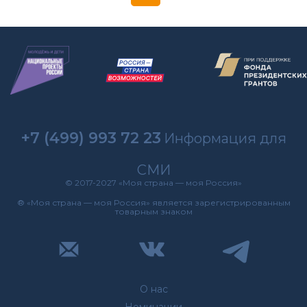
+7 (499) 993 72 23
Информация для
СМИ
© 2017-2027 «Моя страна — моя Россия»
® «Моя страна — моя Россия» является зарегистрированным
товарным знаком
О нас