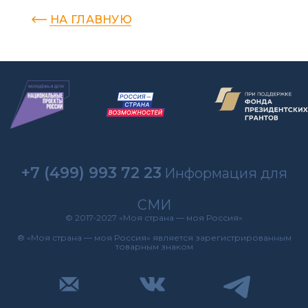
НА ГЛАВНУЮ
+7 (499) 993 72 23
Информация для
СМИ
© 2017-2027 «Моя страна — моя Россия»
® «Моя страна — моя Россия» является зарегистрированным
товарным знаком