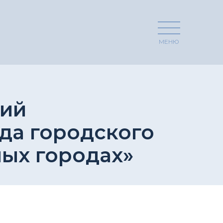
МЕНЮ
вий
да городского
ных городах»