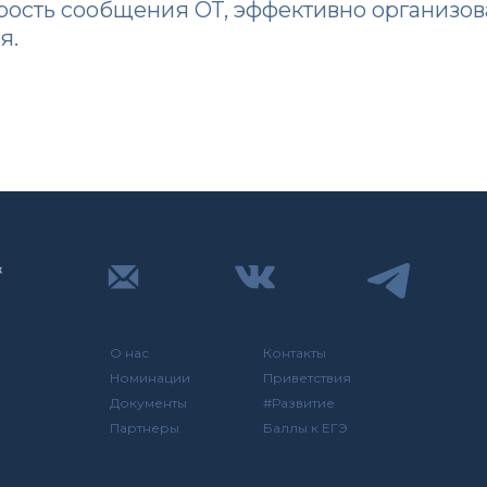
рость сообщения ОТ, эффективно организов
я.
О нас
Контакты
Номинации
Приветствия
Документы
#Развитие
Партнеры
Баллы к ЕГЭ