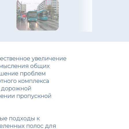
щественное увеличение
смысления общих
ешение проблем
тного комплекса
е дорожной
чении пропускной
вые подходы к
деленных полос для