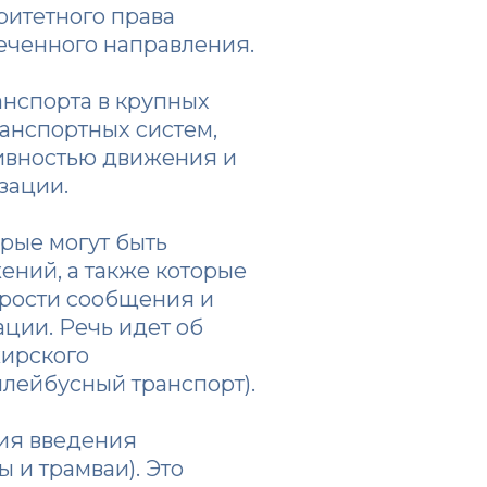
ритетного права
еченного направления.
нспорта в крупных
анспортных систем,
ивностью движения и
зации.
рые могут быть
ений, а также которые
рости сообщения и
ции. Речь идет об
жирского
ллейбусный транспорт).
ния введения
 и трамваи). Это