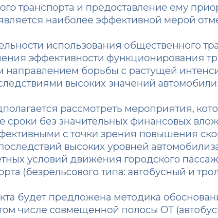
го транспорта и предоставление ему прио
является наиболее эффективной мерой отм
льности использования общественного тра
шения эффективности функционирования тр
 направлением борьбы с растущей интенс
следствиями высоких значений автомобили
полагается рассмотреть мероприятия, кото
е сроки без значительных финансовых влож
фективными с точки зрения повышения ско
последствий высоких уровней автомобилиза
тных условий движения городского пасса
рта (безрельсового типа: автобусный и тро
екта будет предложена методика обоснова
том числе совмещенной полосы ОТ (автобусы