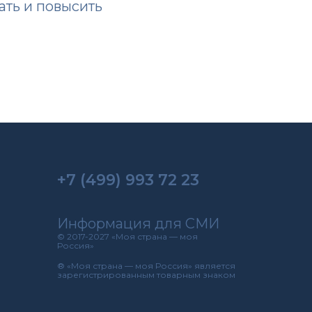
ать и повысить
+7 (499) 993 72 23
Информация для СМИ
© 2017-2027 «Моя страна — моя
Россия»
® «Моя страна — моя Россия» является
зарегистрированным товарным знаком