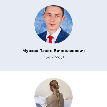
Мурзов Павел Вячеславович
студент/РУДН