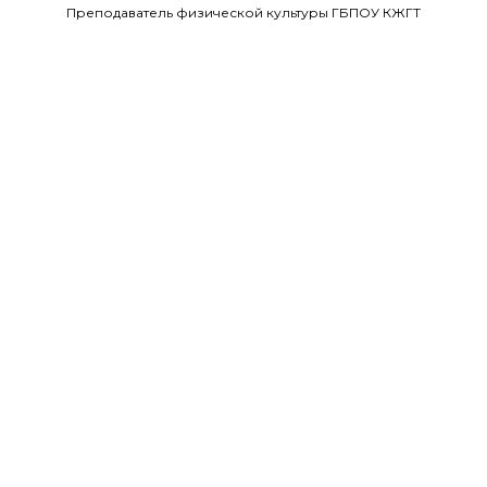
Преподаватель физической культуры ГБПОУ КЖГТ
Пивнева Наталья Николаевна
педагог-библиотекарь Государственное бюджетное
Общеобразовательное учреждение Средняя
общеобразовательная школа №319 Петродворцового района
Санкт-Петербурга