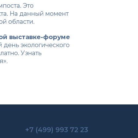
поста. Это
та. На данный момент
ой области.
ой выставке-форуме
 день экологического
латно. Узнать
я»
.
+7 (499) 993 72 23