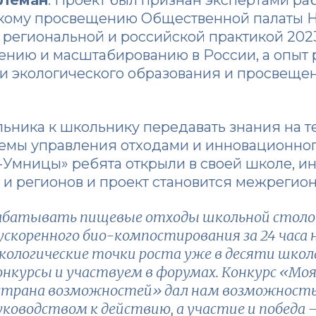
скому просвещению Общественной палаты 
региональной и российской практикой 2023
ению и масштабированию в России, а опыт 
и экологического образования и просвещ
льника к школьнику передавать знания на т
емы управления отходами и инновационног
Умницы» ребята открыли в своей школе, и
 и регионов и проект становится межрегио
батывать пищевые отходы школьной столово
 ускоренного био-компостирования за 24 часа
кологические точки роста уже в десяти школ
нкурсы и участвуем в форумах. Конкурс «Моя
трана возможностей» дал нам возможность п
ководством к действию, а участие и победа