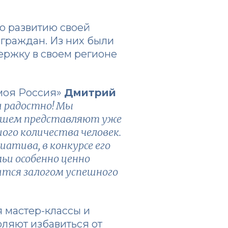
по развитию своей
граждан. Из них были
ержку в своем регионе
 моя Россия»
Дмитрий
и радостно! Мы
ейшем представляют уже
го количества человек.
тива, в конкурсе его
мьи особенно ценно
ится залогом успешного
 мастер-классы и
оляют избавиться от