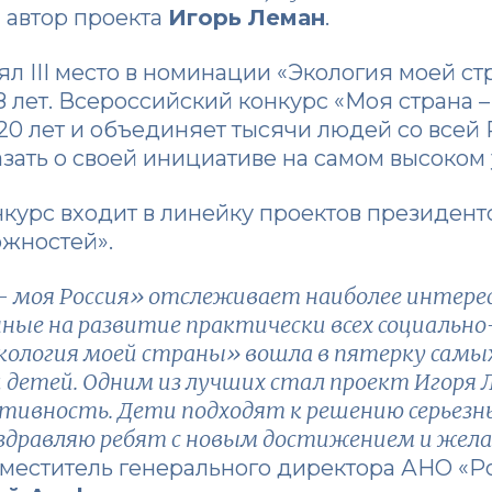
л автор проекта
Игорь Леман
.
ял III место в номинации «Экология моей ст
18 лет. Всероссийский конкурс «Моя страна 
20 лет и объединяет тысячи людей со всей 
казать о своей инициативе на самом высоком
нкурс входит в линейку проектов президен
ожностей».
– моя Россия» отслеживает наиболее интере
ные на развитие практически всех социально-
кология моей страны» вошла в пятерку самых
и детей. Одним из лучших стал проект Игоря Л
тивность. Дети подходят к решению серьезны
оздравляю ребят с новым достижением и жела
меститель генерального директора АНО «Ро