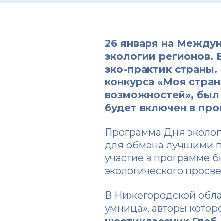
26 января на Между
экологии регионов. 
эко-практик страны.
конкурса
«Моя стран
возможностей»
, бы
будет включен в пр
Программа Дня эколог
для обмена лучшими п
участие в программе б
экологического просв
В Нижегородской обла
умница», авторы котор
шестиклассник Глеб