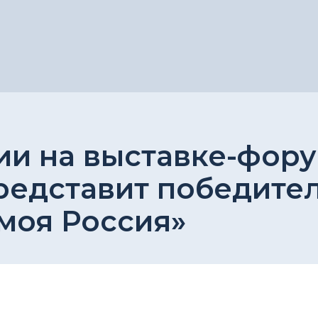
ии на выставке-фору
редставит победите
 моя Россия»