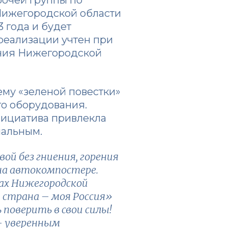
Нижегородской области
 года и будет
реализации учтен при
ения Нижегородской
ему «зеленой повестки»
о оборудования.
нициатива привлекла
нальным.
й без гниения, горения
 на автокомпостере.
ах Нижегородской
 страна – моя Россия»
оверить в свои силы!
 – уверенным