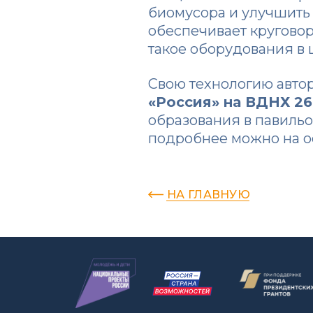
биомусора и улучшить 
обеспечивает круговор
такое оборудования в 
Свою технологию авто
«Россия» на ВДНХ
26
образования в павильо
подробнее можно на 
НА ГЛАВНУЮ