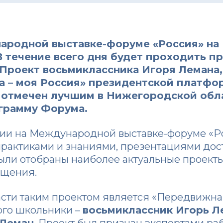
народной выставке-форуме «Россия» на
В течение всего дня будет проходить п
 Проект восьмиклассника Игоря Лемана
а – моя Россия»
президентской платф
л отмечен лучшим в Нижегородской обл
ограмму Форума.
ии на Международной выставке-форуме «Р
рактиками и знаниями, презентациями дос
ыли отобраны наиболее актуальные проекты
ещения.
сти таким проектом является «Передвижна
ого школьники –
восьмиклассник Игорь Л
 Леман
. Проект был признан экспертами ра