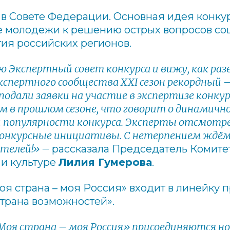
я в Совете Федерации. Основная идея конку
е молодежи к решению острых вопросов со
ия российских регионов.
ю Экспертный совет конкурса и вижу, как ра
экспертного сообщества
XXI
сезон рекордный 
 подали заявки на участие в экспертизе конк
м в прошлом сезоне, что говорит о динамич
 популярности конкурса. Эксперты отсмотре
конкурсные инициативы. С нетерпением ждё
ителей!» –
рассказала Председатель Комите
 и культуре
Лилия Гумерова
.
Моя страна – моя Россия» входит в линейку
трана возможностей».
Моя страна – моя Россия» присоединяются н