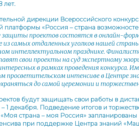
 лет.
тельной дирекции Всероссийского конкурса
й платформы «Россия – страна возможносте
у защиты проектов состоятся в онлайн-форм
е из самых отдаленных уголков нашей страны
шом интеллектуальном празднике. Финалист
тавят свои проекты на суд экспертному жюри
интересных в рамках проведения конкурса. И
ом просветительском интенсиве в Центре зн
сохраняться до самой церемонии и торжестве
оектов будут защищать свои работы в дист
 – 1 декабря. Подведение итогов и торжес
«Моя страна – моя Россия» запланированы 
тенсива при поддержке Центра знаний «Маш