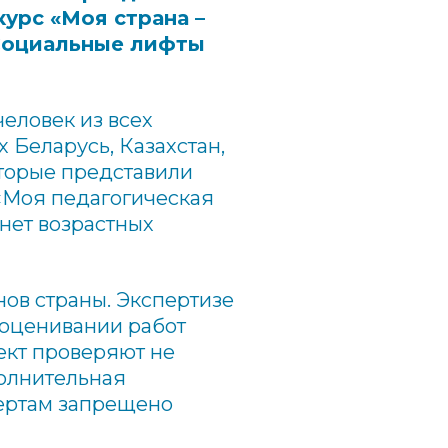
урс «Моя страна –
«Социальные лифты
человек из всех
х Беларусь, Казахстан,
которые представили
 «Моя педагогическая
нет возрастных
нов страны. Экспертизе
 оценивании работ
ект проверяют не
полнительная
ертам запрещено