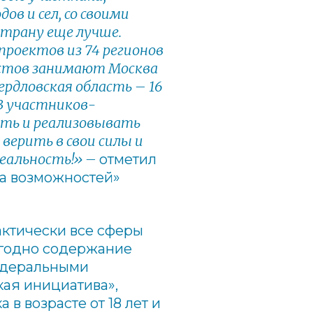
в и сел, со своими
страну еще лучше.
проектов из 74 регионов
истов занимают Москва
ердловская область – 16
3 участников-
ать и реализовывать
верить в свои силы и
еальность!»
–
отметил
на возможностей»
актически все сферы
егодно содержание
едеральными
ая инициатива»,
 в возрасте от 18 лет и