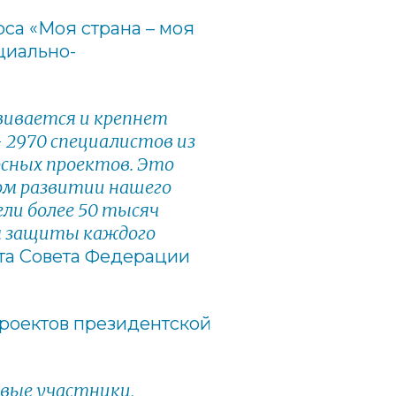
рса «Моя страна – моя
циально-
звивается и крепнет
– 2970 специалистов из
урсных проектов. Это
ном развитии нашего
ли более 50 тысяч
м защиты каждого
та Совета Федерации
 проектов президентской
овые участники,