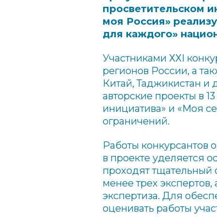
просветительском ин
моя Россия» реализ
для каждого» национ
Участниками ХХ
I
конкур
регионов России, а так
Китай, Таджикистан и д
авторские проекты
в 1
инициатива» и «Моя се
ограничений.
Работы конкурсантов о
в проекте уделяется о
проходят тщательный 
менее трех экспертов,
экспертиза.
Для обесп
оценивать работы учас