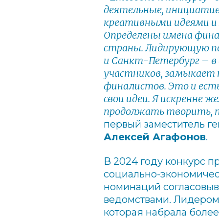
деятельные, инициативн
креативными идеями и 
Определены имена фин
страны.
Лидирующую по
и Санкт-Петербург – в 
участников, замыкает 
финалистов.
Это и ест
свои идеи. Я искренне 
продолжать творить, п
первый заместитель г
Алексей Агафонов
.
В 2024 году конкурс п
социально-экономичес
номинаций согласовыв
ведомствами. Л
идером
которая набрала более 