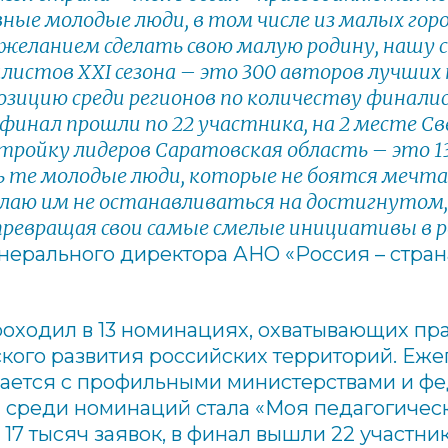
ые молодые люди, в том числе из малых городо
желанием сделать свою малую родину, нашу 
алистов
XXI
сезона – это 300 авторов лучших 
зицию среди регионов по количеству финал
финал прошли по 22 участника, на 2 месте Св
тройку лидеров Саратовская область – это 1
ь те молодые люди, которые не боятся мечт
желаю им не останавливаться на достигнутом, 
ревращая свои самые смелые инициативы в р
енерального директора АНО «Россия – стра
роходил в 13 номинациях, охватывающих пр
кого развития российских территорий. Еж
ается с профильными министерствами и ф
 среди номинаций стала «Моя педагогическ
17 тысяч заявок, в финал вышли 22 участника