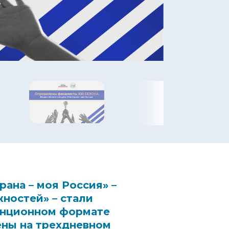
рана – моя Россия
» –
жностей
» – стали
анционном формате
ены на трехдневном