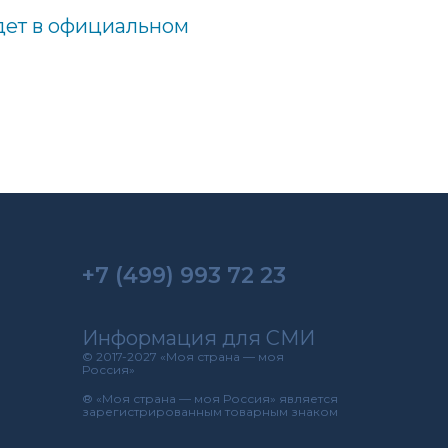
дет
в официальном
+7 (499) 993 72 23
Информация для СМИ
© 2017-2027 «Моя страна — моя
Россия»
® «Моя страна — моя Россия» является
зарегистрированным товарным знаком