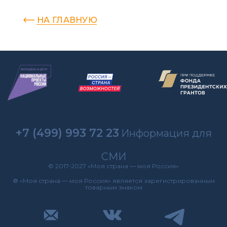
НА ГЛАВНУЮ
+7 (499) 993 72 23
Информация для
СМИ
© 2017-2027 «Моя страна — моя Россия»
® «Моя страна — моя Россия» является зарегистрированным
товарным знаком