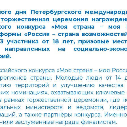
ого дня Петербургского международн
 торжественная церемония награжден
ского конкурса
«Моя страна – моя 
атформы
«Россия – страна возможносте
3 участника от 18 лет, призовые мес
 направленных на социально-эконо
рий.
сийского конкурса «Моя страна – моя Росс
 регионов страны. Молодые люди от 14 
итию территорий и улучшению качества
ских номинациях, охватывающих ключевые 
в рамках торжественной церемонии, где п
ральных министерств и ведомств, лиде
аций, а также партнёры конкурса. Именно
учили заслуженные награды финалистам.