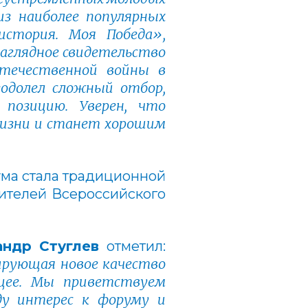
из наиболее популярных
история. Моя Победа»,
наглядное свидетельство
Отечественной войны в
еодолел сложный отбор,
 позицию. Уверен, что
жизни и станет хорошим
ма стала традиционной
ителей Всероссийского
андр Стуглев
отметил:
ирующая новое качество
ущее. Мы приветствуем
ду интерес к форуму и