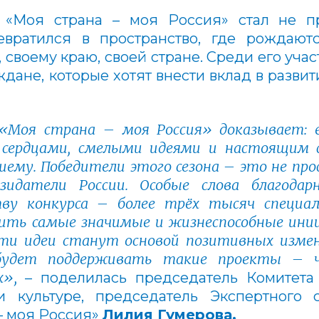
 «Моя страна – моя Россия» стал не пр
вратился в пространство, где рождают
 своему краю, своей стране. Среди его уча
дане, которые хотят внести вклад в разви
 «Моя страна
–
моя Россия» доказывает:
 сердцами, смелыми идеями и настоящим
чшему. Победители этого сезона
–
это не про
зидатели России. Особые слова благодар
тву конкурса
–
более трёх тысяч специал
ить самые значимые и жизнеспособные иниц
эти идеи станут основой позитивных изме
 будет поддерживать такие проекты
–
ч
х»,
–
поделилась председатель Комитета
и культуре, председатель Экспертного 
– моя Россия»
Лилия Гумерова.