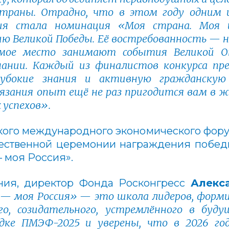
страны. Отрадно, что в этом году одним 
ния стала номинация «Моя страна. Моя 
ию Великой Победы. Её востребованность — 
чимое место занимают события Великой 
нании. Каждый из финалистов конкурса пр
лубокие знания и активную гражданскую
тязания опыт ещё не раз пригодится вам в 
 успехов».
ого международного экономического фору
ественной церемонии награждения побед
– моя Россия».
ния, директор Фонда Росконгресс
Алекс
 — моя Россия» — это школа лидеров, форм
о, созидательного, устремлённого в буд
дке ПМЭФ-2025 и уверены, что в 2026 го