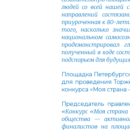
людей со всей нашей 
направлений состяза
приуроченная к 80-лет
того, насколько зна
национальном самосоз
продемонстрировал г
полученный в ходе сос
подспорьем для будущих
Площадка Петербургск
для проведения Торж
конкурса «Моя страна 
Председатель правле
«Конкурс «Моя страна
общества — активног
финалистов на площа