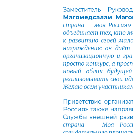
Заместитель Руков
Магомедсалам Маго
страна – моя Россия
объединяет тех, кто 
к развитию своей мало
награждения: он даёт
организационную и гр
просто конкурс, а про
новый облик будущей
реализовывать свои ид
Желаю всем участникам
Приветствие организа
Россия» также направ
Службы внешней разв
страна — Моя Росси
созидательную площадк