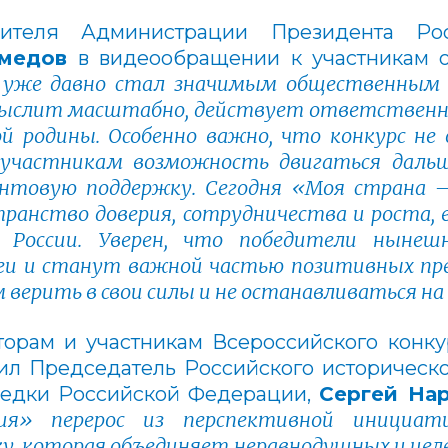
одителя Администрации Президента Р
медов
в видеообращении к участникам 
» уже давно стал значимым общественны
мыслит масштабно, действует ответственн
й родины. Особенно важно, что конкурс не
 участникам возможность двигаться дальш
антовую поддержку. Сегодня «Моя страна 
странство доверия, сотрудничества и роста
 России. Уверен, что победители нынеш
еи и станут важной частью позитивных прео
 верить в свои силы и не останавливаться н
торам и участникам Всероссийского конку
ил Председатель Российского историческо
едки Российской Федерации,
Сергей На
я» перерос из перспективной инициа
у, которая объединяет неравнодушных и це