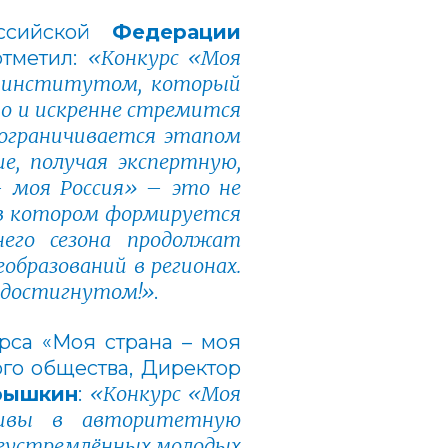
оссийской
Федерации
«Конкурс «Моя
отметил:
м институтом, который
о и искренне стремится
 ограничивается этапом
е, получая экспертную,
– моя Россия»
–
это не
, в котором формируется
него сезона продолжат
бразований в регионах.
а достигнутом!»
.
рса «Моя страна – моя
го общества, Директор
«Конкурс «Моя
рышкин
:
тивы в авторитетную
леустремлённых молодых