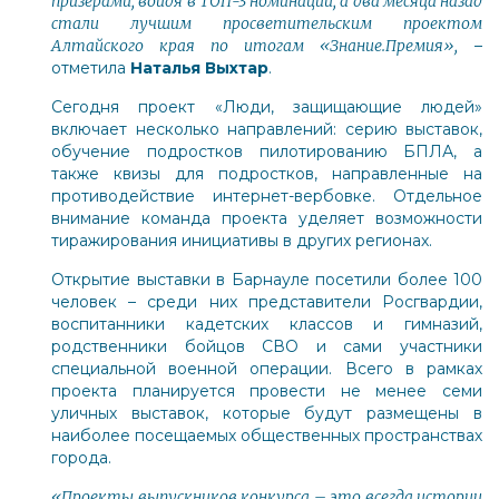
призерами, войдя в ТОП-3 номинации, а два месяца назад
стали лучшим просветительским проектом
Алтайского края по итогам «Знание.Премия»,
–
отметила
Наталья Выхтар
.
Сегодня проект «Люди, защищающие людей»
включает несколько направлений: серию выставок,
обучение подростков пилотированию БПЛА, а
также квизы для подростков, направленные на
противодействие интернет-вербовке. Отдельное
внимание команда проекта уделяет возможности
тиражирования инициативы в других регионах.
Открытие выставки в Барнауле посетили более 100
человек – среди них представители Росгвардии,
воспитанники кадетских классов и гимназий,
родственники бойцов СВО и сами участники
специальной военной операции. Всего в рамках
проекта планируется провести не менее семи
уличных выставок, которые будут размещены в
наиболее посещаемых общественных пространствах
города.
«Проекты выпускников конкурса – это всегда истории