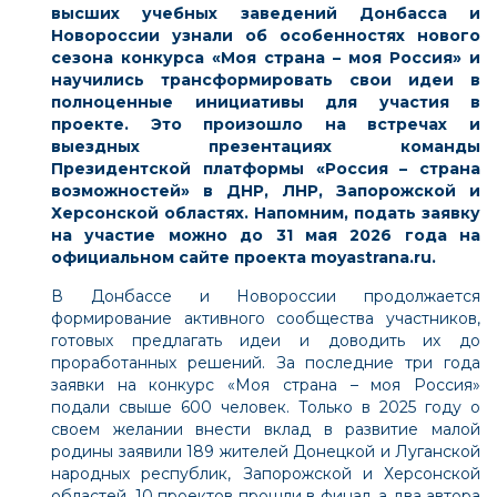
высших учебных заведений Донбасса и
Новороссии узнали об особенностях нового
сезона конкурса
«Моя страна – моя Россия»
и
научились трансформировать свои идеи в
полноценные инициативы для участия в
проекте. Это произошло на встречах и
выездных презентациях команды
Президентской платформы
«Россия – страна
возможностей»
в
ДНР, ЛНР, Запорожской и
Херсонской областях. Напомним, подать заявку
на участие
можно до 31 мая 2026 года на
официальном сайте проекта
moyastrana.ru.
В Донбассе и Новороссии продолжается
формирование
активного сообщества участников,
готовых предлагать идеи и доводить их до
проработанных решений.
За последние три года
заявки на конкурс «Моя страна – моя Россия»
подали свыше 600 человек. Только в 2025 году о
своем желании внести вклад в развитие малой
родины заявили 189 жителей Донецкой и Луганской
народных республик, Запорожской и Херсонской
областей. 10 проектов прошли в финал, а два автора