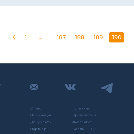
1
....
187
188
189
190
О нас
Контакты
Номинации
Приветствия
Документы
#Развитие
Партнеры
Баллы к ЕГЭ