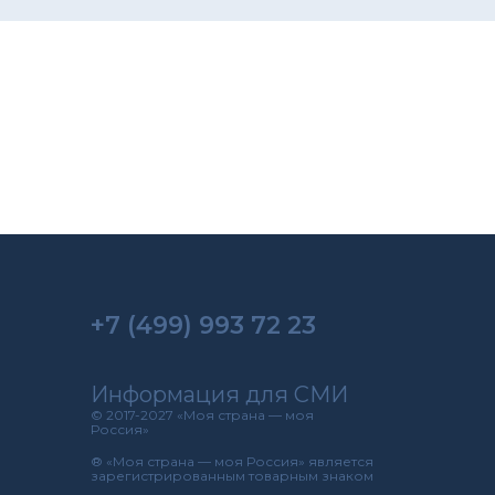
+7 (499) 993 72 23
Информация для СМИ
© 2017-2027 «Моя страна — моя
Россия»
® «Моя страна — моя Россия» является
зарегистрированным товарным знаком