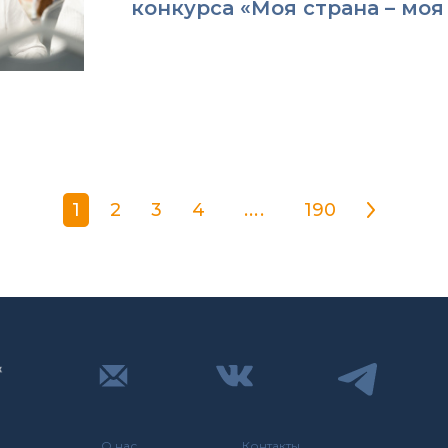
конкурса «Моя страна – моя
1
2
3
4
....
190
О нас
Контакты